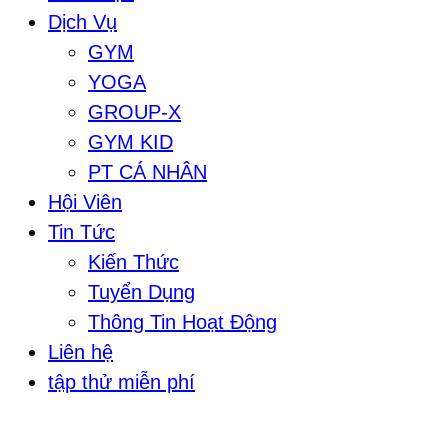
Dịch Vụ
GYM
YOGA
GROUP-X
GYM KID
PT CÁ NHÂN
Hội Viên
Tin Tức
Kiến Thức
Tuyển Dụng
Thông Tin Hoạt Động
Liên hệ
tập thử miễn phí